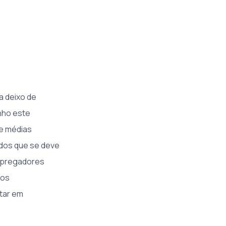
a deixo de
nho este
 e médias
ados que se deve
empregadores
nos
tar em