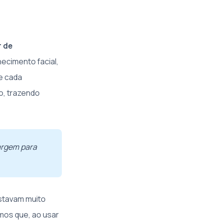
r de
ecimento facial,
ue cada
o, trazendo
margem para
estavam muito
mos que, ao usar