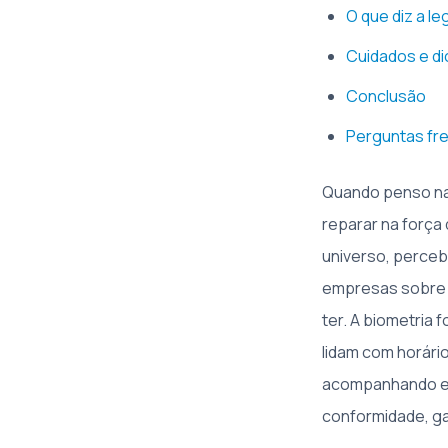
O que diz a l
Cuidados e di
Conclusão
Perguntas fre
Quando penso na
reparar na força
universo, perceb
empresas sobre c
ter. A biometri
lidam com horári
acompanhando es
conformidade, gara