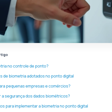
rtigo
tria no controle de ponto?
os de biometria adotados no ponto digital
ara pequenas empresas e comércios?
r a segurança dos dados biométricos?
os para implementar a biometria no ponto digital