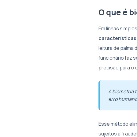
O que é b
Em linhas simple
características
leitura de palma 
funcionário faz 
precisão para o c
A biometria 
erro humano
Esse método elim
sujeitos a fraud