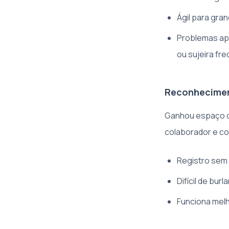
Ágil para gr
Problemas ap
ou sujeira fr
Reconhecimen
Ganhou espaço du
colaborador e co
Registro sem 
Difícil de bu
Funciona mel