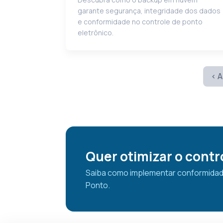
garante segurança, integridade dos dados
e conformidade no controle de ponto
eletrônico.
‹ A
Quer otimizar o contr
Saiba como implementar conformidade
Ponto.