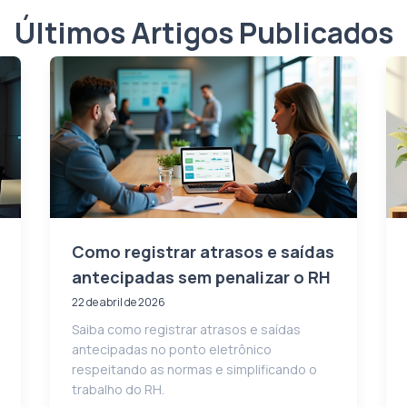
Últimos Artigos Publicados
Como registrar atrasos e saídas
antecipadas sem penalizar o RH
22 de abril de 2026
Saiba como registrar atrasos e saídas
antecipadas no ponto eletrônico
respeitando as normas e simplificando o
trabalho do RH.