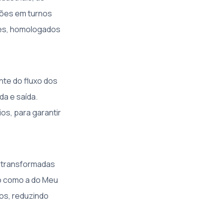
ções em turnos
tes, homologados
ante do fluxo dos
da e saída.
s, para garantir
e transformadas
ão como a do Meu
os, reduzindo