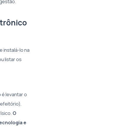
 gestão.
etrônico
 instalá-lo na
u listar os
 é levantar o
efeitório),
ísico.
O
ecnologia e