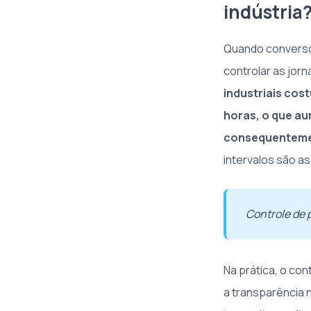
indústria
Quando converso 
controlar as jor
industriais cos
horas, o que au
consequentement
intervalos são a
Controle de 
Na prática, o con
a transparência