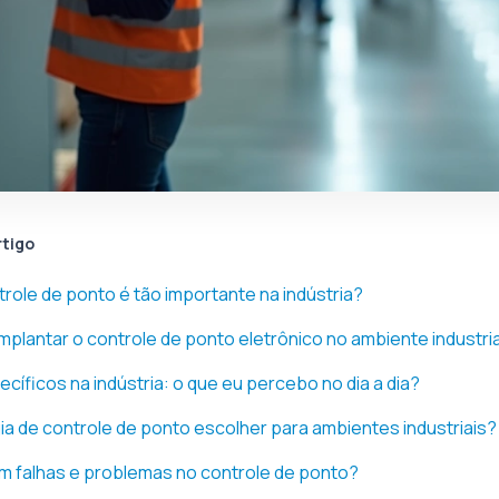
rtigo
trole de ponto é tão importante na indústria?
mplantar o controle de ponto eletrônico no ambiente industria
cíficos na indústria: o que eu percebo no dia a dia?
ia de controle de ponto escolher para ambientes industriais?
m falhas e problemas no controle de ponto?