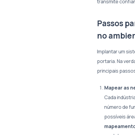
transmite confia
Passos pa
no ambien
Implantar um sis
portaria. Na verd
principais pass
Mapear as ne
Cada indústri
número de func
possíveis áre
mapeamento d