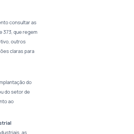
nto consultar as
 e 373, que regem
tivo, outros
ções claras para
implantação do
ou do setor de
nto ao
trial
ustriais, as