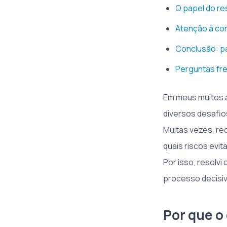
O papel do re
Atenção à con
Conclusão: pa
Perguntas fre
Em meus muitos a
diversos desafio
Muitas vezes, re
quais riscos evit
Por isso, resolvi
processo decisiv
Por que o