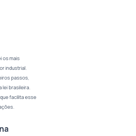
i os mais
 industrial.
eiros passos,
lei brasileira.
que facilita esse
rações.
 na