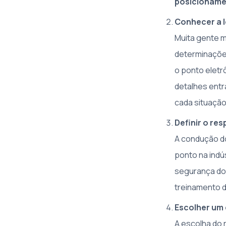
posicioname
Conhecer a l
Muita gente m
determinações
o ponto eletr
detalhes entr
cada situação
Definir o re
A condução do
ponto na indú
segurança do
treinamento d
Escolher um
A escolha do 