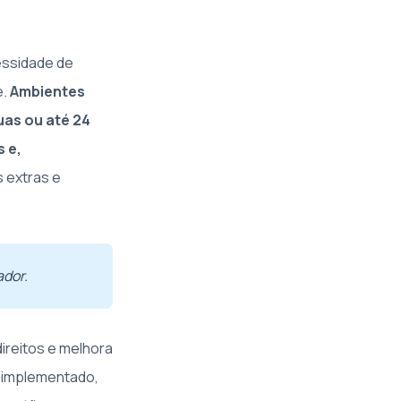
essidade de
e.
Ambientes
uas ou até 24
 e,
s extras e
ador.
direitos e melhora
 implementado,