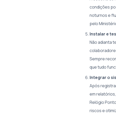
condições pod
noturnos e fl
pelo Ministér
Instalar e t
Não adianta te
colaboradores
Sempre recome
que tudo func
Integrar o s
Após registra
em relatórios
Relógio Ponto
riscos e otimi