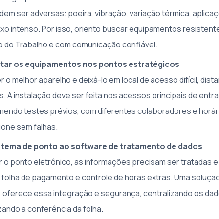
em ser adversas: poeira, vibração, variação térmica, aplica
uxo intenso. Por isso, oriento buscar equipamentos resisten
io do Trabalho e com comunicação confiável.
estar os equipamentos nos pontos estratégicos
r o melhor aparelho e deixá-lo em local de acesso difícil, dist
. A instalação deve ser feita nos acessos principais de entra
ndo testes prévios, com diferentes colaboradores e horário
ione sem falhas.
istema de ponto ao software de tratamento de dados
r o ponto eletrônico, as informações precisam ser tratadas 
, folha de pagamento e controle de horas extras. Uma soluç
 oferece essa integração e segurança, centralizando os dad
zando a conferência da folha.