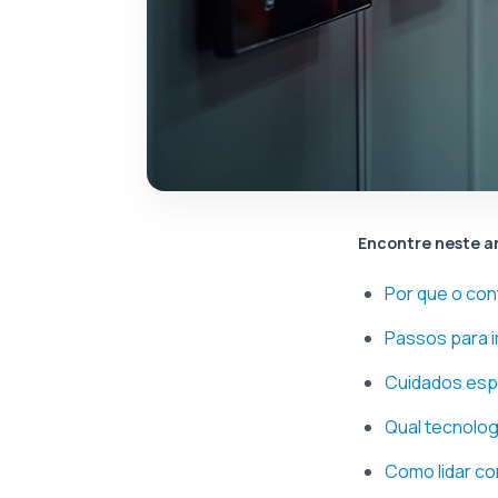
Encontre neste a
Por que o con
Passos para i
Cuidados espe
Qual tecnolog
Como lidar co