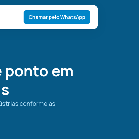
Chamar pelo WhatsApp
e ponto em
is
ústrias conforme as